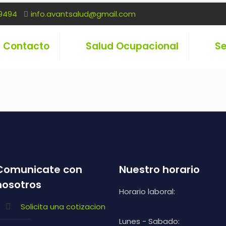
9494
info.avantsalud@gmail.com
Contacto
Salud Ocupacional
Se
Comunicate con
Nuestro horario
nosotros
Horario laboral:
Solicita una cotizacion
Lunes - Sabado: