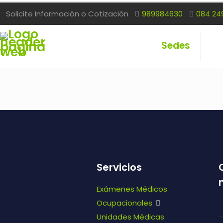
Solicite Información o Cotización
989984630
084 24
Sedes
Servicios
Exámenes Médicos
Ocupacionales
Unidades Médicas