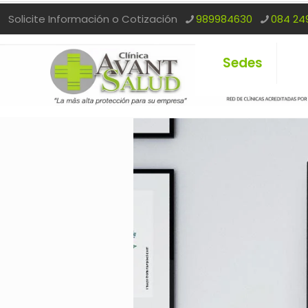
Solicite Información o Cotización
989984630
084 24
Sedes