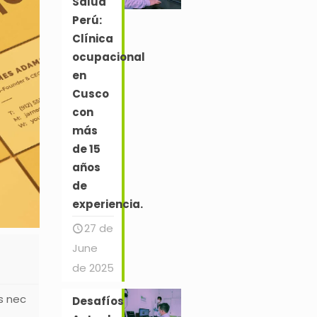
Salud
Perú:
Clínica
ocupacional
en
Cusco
con
más
de 15
años
de
experiencia.
27 de
June
de 2025
s nec
Desafíos