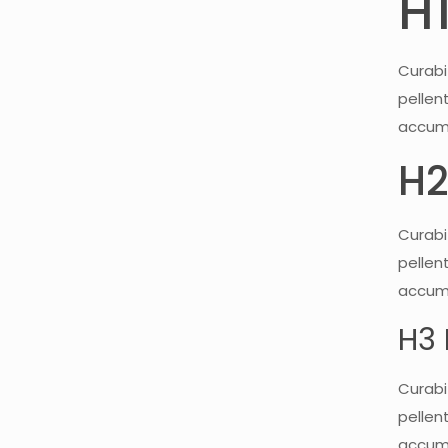
H
Curabi
pellen
accums
H2
Curabi
pellen
accums
H3
Curabi
pellen
accums