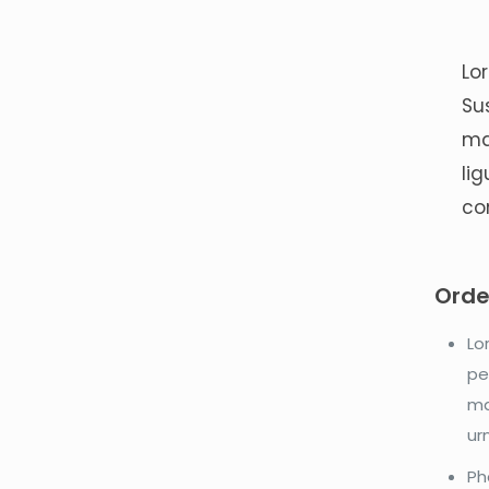
Lo
Su
mal
lig
co
Order
Lo
pe
ma
ur
Ph