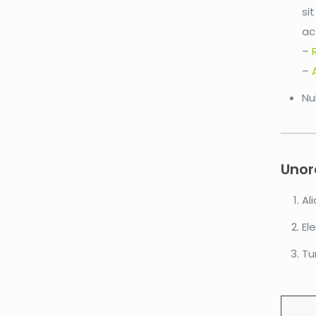
si
ac
–
–
Nu
Unord
Al
El
Tu