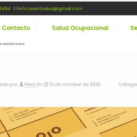
9494
info.avantsalud@gmail.com
Contacto
Salud Ocupacional
Se
cado por
Piero
En
15 de October de 2020
Catego