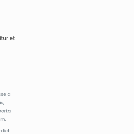
tur et
sse a
s,
 porta
im.
rdiet