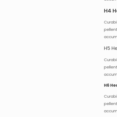
H4 H
Curabi
pellen
accums
H5 H
Curabi
pellen
accums
H6 He
Curabi
pellen
accums