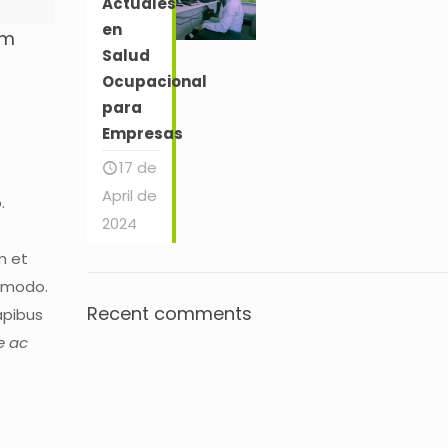
Actuales
en
am
Salud
Ocupacional
para
Empresas
17 de
April de
.
2024
m et
mmodo.
Recent comments
apibus
e ac