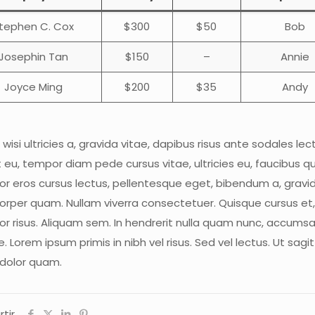
tephen C. Cox
$300
$50
Bob
Josephin Tan
$150
–
Annie
Joyce Ming
$200
$35
Andy
wisi ultricies a, gravida vitae, dapibus risus ante sodales lec
t eu, tempor diam pede cursus vitae, ultricies eu, faucibus qu
tor eros cursus lectus, pellentesque eget, bibendum a, gravi
orper quam. Nullam viverra consectetuer. Quisque cursus et,
tor risus. Aliquam sem. In hendrerit nulla quam nunc, accums
 Lorem ipsum primis in nibh vel risus. Sed vel lectus. Ut sagitt
dolor quam.
tir