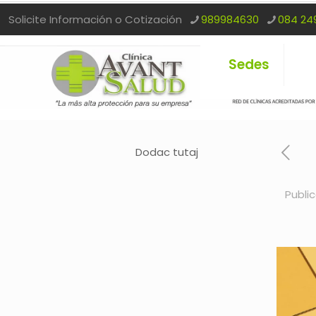
Solicite Información o Cotización
989984630
084 24
Sedes
Dodac tutaj
Publi