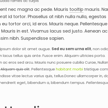
uada fames ac turpis
ent nec magna ac pede. Mauris
tooltip
mauris. N
rat id tortor. Phasellus at nibh nulla nulla, egestas
eu tortor orci, id eros. Mauris neque. Pellentesque
. Mauris in est. Vivamus lacus sed justo. Aenean ac
ssim nibh. Suspendisse sapien.
ipsum dolor sit amet augue.
Sed eu sem urna elit
, non odio
 lacus tellus quis ante. Fusce enim. Aliquam ultricies porta.
 ac eros sed arcu. Mauris nunc posuere cubilia Curae, Nulla
.
Aliquam quis elit
. Pellentesque
habitant morbi
tristique co
disse vitae lectus varius quis, tellus.Donec ullamcorper in, d
endrerit eget, bibendum a, bibendum tempus.
Pellentesqu