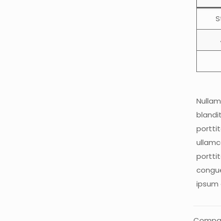
S
Nullam 
blandi
portti
ullamc
portti
congue.
ipsum 
Compar