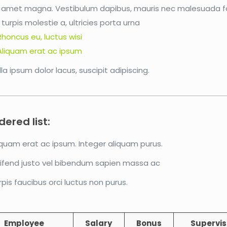
t amet magna. Vestibulum dapibus, mauris nec malesuada 
 turpis molestie a, ultricies porta urna
Rhoncus eu, luctus wisi
Aliquam erat ac ipsum
lla ipsum dolor lacus, suscipit adipiscing.
ered list:
iquam erat ac ipsum. Integer aliquam purus.
eifend justo vel bibendum sapien massa ac
rpis faucibus orci luctus non purus.
Employee
Salary
Bonus
Supervis