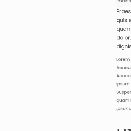
males
Praes
quis e
quam 
dolor
digni
Lorem 
Aenean
Aenean
ipsum
Suspen
quam h
ipsum
.