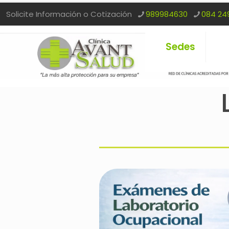
Solicite Información o Cotización
989984630
084 24
Sedes