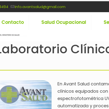
9494
info.avantsalud@gmail.com
Contacto
Salud Ocupacional
Se
Laboratorio Clínic
En Avant Salud contamo
clínicos equipados con
espectrofotométrica UV
automatizada y proces