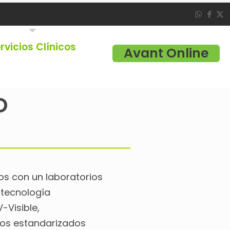
rvicios Clínicos
Avant Online
o
s con un laboratorios
 tecnología
-Visible,
os estandarizados