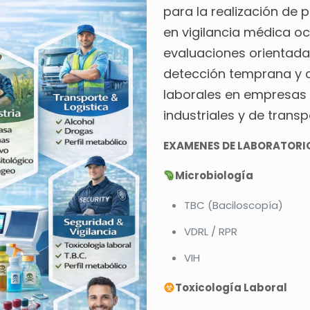
para la realización de 
en vigilancia médica o
evaluaciones orientada
detección temprana y c
laborales en empresas 
industriales y de transp
EXAMENES DE LABORATORIO
Microbiología
TBC (Baciloscopía)
VDRL / RPR
VIH
Toxicología Laboral