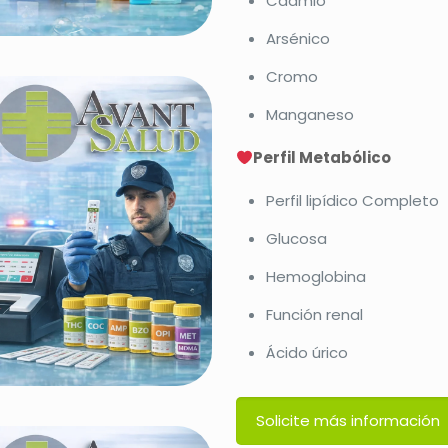
Cadmio
Arsénico
Cromo
Manganeso
Perfil Metabólico
Perfil lipídico Completo
Glucosa
Hemoglobina
Función renal
Ácido úrico
Solicite más información