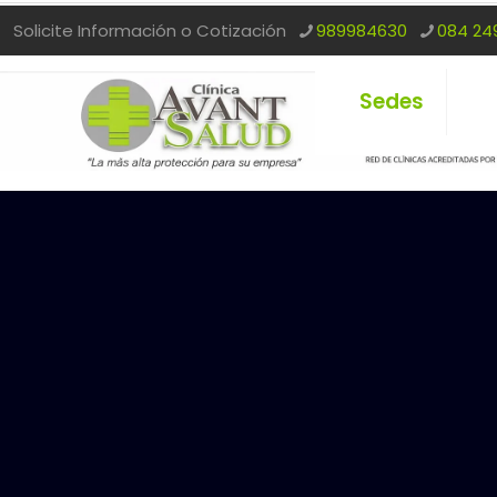
Solicite Información o Cotización
989984630
084 24
Sedes