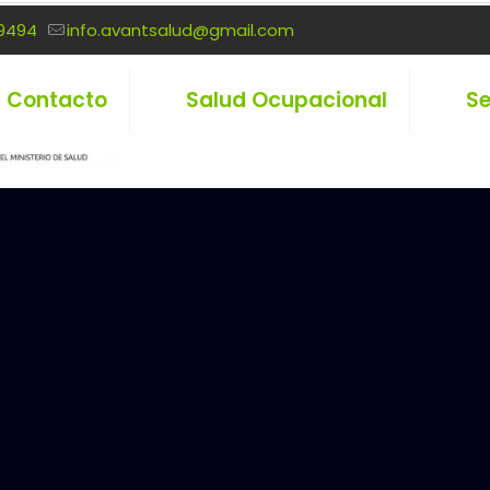
9494
info.avantsalud@gmail.com
Contacto
Salud Ocupacional
Se